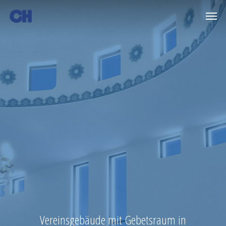
Skip
Men
to
main
content
Vereinsgebäude mit Gebetsraum in